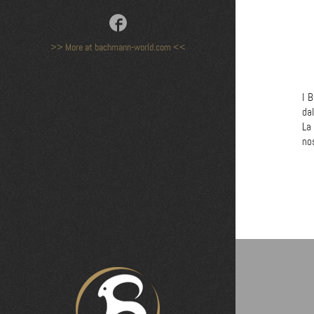
>> More at bachmann-world.com <<
I 
dal
La 
nos